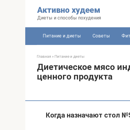
Перейти
Активно худеем
к
контенту
Диеты и способы похудения
Питание и диеты
Советы
Фит
Главная
»
Питание и диеты
Диетическое мясо инд
ценного продукта
Когда назначают стол №