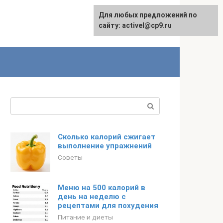
Для любых предложений по
English
сайту: activel@cp9.ru
Поиск:
Сколько калорий сжигает
выполнение упражнений
Советы
Меню на 500 калорий в
день на неделю с
рецептами для похудения
Питание и диеты