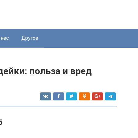
нес
Другое
ейки: польза и вред
5