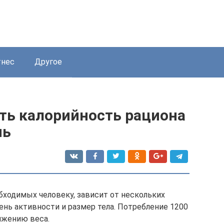
нес
Другое
ть калорийность рациона
нь
бходимых человеку, зависит от нескольких
вень активности и размер тела. Потребление 1200
ижению веса.