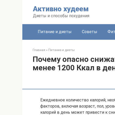
Перейти
Активно худеем
к
контенту
Диеты и способы похудения
Питание и диеты
Советы
Фит
Главная
»
Питание и диеты
Почему опасно снижа
менее 1200 Ккал в де
Ежедневное количество калорий, нео
факторов, включая возраст, пол, уро
калорий в день может привести к сн