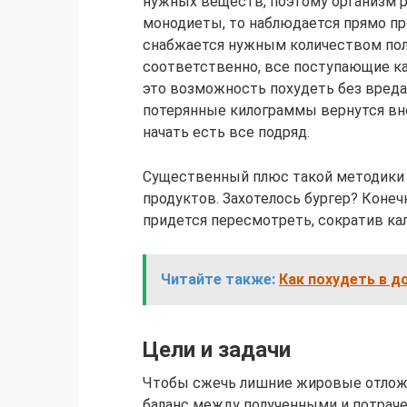
нужных веществ, поэтому организм р
монодиеты, то наблюдается прямо п
снабжается нужным количеством пол
соответственно, все поступающие кал
это возможность похудеть без вреда 
потерянные килограммы вернутся внов
начать есть все подряд.
Существенный плюс такой методики з
продуктов. Захотелось бургер? Коне
придется пересмотреть, сократив к
Читайте также:
Как похудеть в д
Цели и задачи
Чтобы сжечь лишние жировые отлож
баланс между полученными и потраче