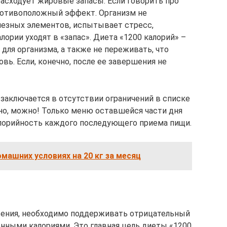
асходует жировые запасы. Если говорить про
ротивоположный эффект. Организм не
езных элементов, испытывает стресс,
ории уходят в «запас». Диета «1200 калорий» –
для организма, а также не переживать, что
ь. Если, конечно, после ее завершения не
аключается в отсутствии ограничений в списке
чно, можно! Только меню оставшейся части дня
алорийность каждого последующего приема пищи.
омашних условиях на 20 кг за месяц
ения, необходимо поддерживать отрицательный
нными калориями. Это главная цель диеты «1200