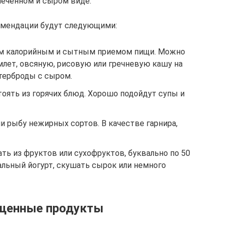
апеченном и сыром виде.
комендации будут следующими:
ым калорийным и сытным приемом пищи. Можно
млет, овсяную, рисовую или гречневую кашу на
утерброды с сыром.
оять из горячих блюд. Хорошо подойдут супы и
и рыбу нежирных сортов. В качестве гарнира,
ь из фруктов или сухофруктов, буквально по 50
альный йогурт, скушать сырок или немного
щенные продукты