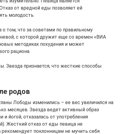
еть изумительно. Певица является
Отказ от вредной еды позволяет ей
ять молодость.
 о том, что за советами по правильному
невой, с которой дружит еще со времен «ВИА
 новых методиках похудения и может
вого рациона.
ы. Звезда признается, что жесткие способы
ле родов
ланы Лободы изменились – ее вес увеличился на
лько месяцев. Звезда ведет активный образ
и и йогой, отказалась от употребления
й). Жесткий отказ от еды певица не
а рекомендует поклонницам не мучить себя