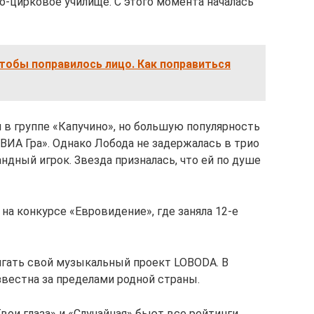
но-цирковое училище. С этого момента началась
тобы поправилось лицо. Как поправиться
 в группе «Капучино», но большую популярность
ВИА Гра». Однако Лобода не задержалась в трио
андный игрок. Звезда призналась, что ей по душе
 на конкурсе «Евровидение», где заняла 12-е
вигать свой музыкальный проект LOBODA. В
вестна за пределами родной страны.
Твои глаза» и «Случайная» бьют все рейтинги