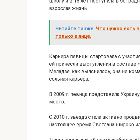
школу и в 16 лет поступила в эстрад
взрослая жизнь.
Читайте также:
Что нужно есть ч
только в лице.
Карьера певицы стартовала с участия
ей принесли выступления в составе «
Меладзе, как выяснилось, она не ком
сольная карьера.
В 2009 г. певица представила Украину
место.
С 2010 г. звезда стала активно прод
настоящее время Светлана широко из
Такие песни, как «К черту любовь», «