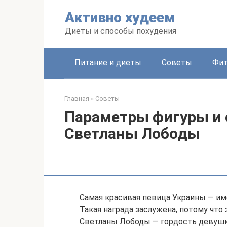
Перейти
Активно худеем
к
контенту
Диеты и способы похудения
Питание и диеты
Советы
Фит
Главная
»
Советы
Параметры фигуры и 
Светланы Лободы
Самая красивая певица Украины — им
Такая награда заслужена, потому что
Светланы Лободы — гордость девушки