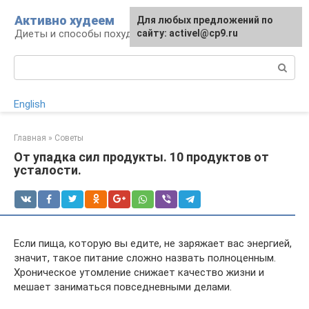
Перейти
Активно худеем
Для любых предложений по
к
Диеты и способы похудения
сайту: activel@cp9.ru
контенту
Поиск:
English
Главная
»
Советы
От упадка сил продукты. 10 продуктов от
усталости.
Если пища, которую вы едите, не заряжает вас энергией,
значит, такое питание сложно назвать полноценным.
Хроническое утомление снижает качество жизни и
мешает заниматься повседневными делами.