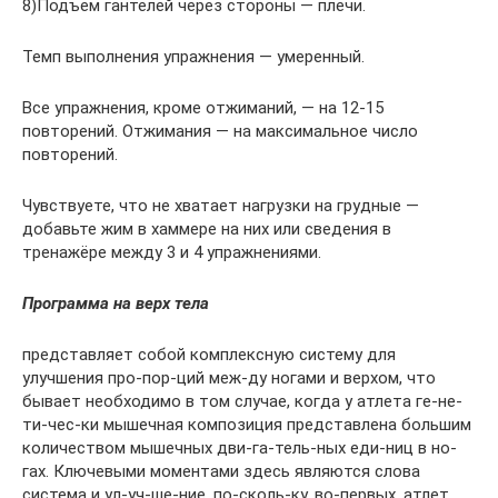
8)Подъем гантелей через стороны — плечи.
Темп выполнения упражнения — умеренный.
Все упражнения, кроме отжиманий, — на 12-15
повторений. Отжимания — на максимальное число
повторений.
Чувствуете, что не хватает нагрузки на грудные —
добавьте жим в хаммере на них или сведения в
тренажёре между 3 и 4 упражнениями.
Программа на верх тела
представляет собой комплексную систему для
улучшения про-пор-ций меж-ду ногами и верхом, что
бывает необходимо в том случае, когда у атлета ге-не-
ти-чес-ки мышечная композиция представлена большим
количеством мышечных дви-га-тель-ных еди-ниц в но-
гах. Ключевыми моментами здесь являются слова
система и ул-уч-ше-ние, по-сколь-ку, во-первых, атлет