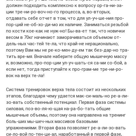
должен подходить комплексно к вопросу ор-га-ни-за-
ции тре-ни-ро-воч-но-го процесса, а, во-вторых,
отдавать себе отчет в том, что для ул-уч-ше-ния про-
пор-ций не-об-хо-ди-мо их наличие. Заниматься резьбой
по кости кое-как не нуж-но! Бы-ва-ет так, что новички
весом в 70кг начинают заморачиваться объемом от-
дель-ных час-тей те-ла, что край-не нерационально,
поэтому Вам мы не ре-ко-мен-ду-ем так без-дар-но тра-
тить вре-мя. Вначале наберите общую мышечную массу
и, возможно, про-пор-ции ул-уч-шать-ся са-ми со-бой, а
если нет, тогда приступайте к про-грам-ме тре-ни-ро-
вок на верх те-ла!
Система тренировок верха тела состоит из нескольких
этапов, благодаря чему удается мак-си-маль-но ре-а-ли-
зо-вать собственный потенциал. Первая фаза системы
силовая, поз-во-ля-ю-щая на-ра-бо-тать общие
мышечные объемы, поэтому она направлена на тренинг
боль-ших мы-шеч-ных массивов базовыми
упражнениями. Вторая фаза позволяет ре-а-ли-зо-вать
си-ло-вой по-тен-ци-ал, наработанный в первой фазе,