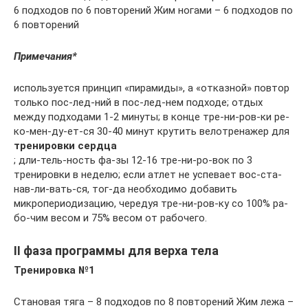
6 подходов по 6 повторений Жим ногами – 6 подходов по
6 повторений
Примечания*
используется принцип «пирамиды», а «отказной» повтор
только пос-лед-ний в пос-лед-нем подходе; отдых
между подходами 1-2 минуты; в конце тре-ни-ров-ки ре-
ко-мен-ду-ет-ся 30-40 минут крутить велотренажер для
тренировки сердца
; дли-тель-ность фа-зы 12-16 тре-ни-ро-вок по 3
тренировки в неделю; если атлет не успевает вос-ста-
нав-ли-вать-ся, тог-да необходимо добавить
микропериодизацию, чередуя тре-ни-ров-ку со 100% ра-
бо-чим весом и 75% весом от рабочего.
II фаза программы для верха тела
Тренировка №1
Становая тяга – 8 подходов по 8 повторений Жим лежа –