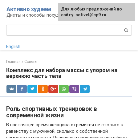
Перейти
Активно худеем
Для любых предложений по
к
Диеты и способы похудения
сайту: activel@cp9.ru
контенту
Поиск:
English
Главная
»
Советы
Комплекс для набора массы с упором на
верхнюю часть тела
Роль спортивных тренировок в
современной жизни
В настоящее время женщина стремится не столько к
равенству с мужчиной, сколько к собственной
самодостаточности. Развивая и прокачивая все сферы