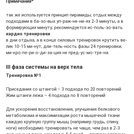
Примечания*
так же используется принцип пирамиды; отдых между
подходами в ба-зо-вых уп-раж-не-ни-ях 2-3 минуты, а в
формирующих минуту; рекомендуется ис-поль-зо-вать
кардио тренировки
в дни отдыха, а в конце силовых тренировок крутить ве-
лик 10-15 ми-нут; дли-тель-ность фазы 24 тренировки;
ми-кро-пе-ри-о-ди-за-ция не пред-ус-мо-тре-на.
III фаза системы на верх тела
Тренировка №1
Приседания со штангой – 3 подхода по 20 повторений
Жим штанги лежа – 4 подхода по 8 повторений
Для ускорения восстановления, улучшения белкового
метаболизма и максимизации роста мышечной ткани
каждую крупную группу мышц (например грудь, спину,
ноги) необходимо тренировать не чаще, чем раз в 2-3