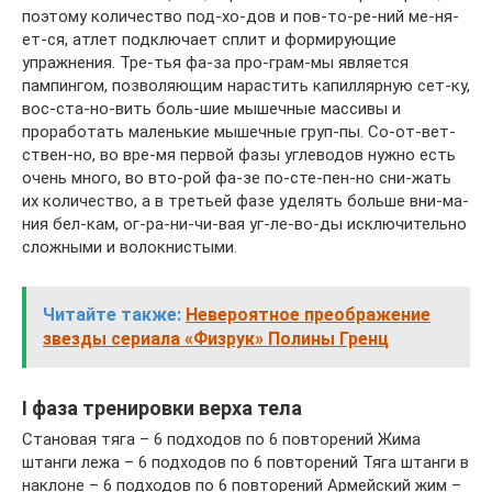
поэтому количество под-хо-дов и пов-то-ре-ний ме-ня-
ет-ся, атлет подключает сплит и формирующие
упражнения. Тре-тья фа-за про-грам-мы является
пампингом, позволяющим нарастить капиллярную сет-ку,
вос-ста-но-вить боль-шие мышечные массивы и
проработать маленькие мышечные груп-пы. Со-от-вет-
ствен-но, во вре-мя первой фазы углеводов нужно есть
очень много, во вто-рой фа-зе по-сте-пен-но сни-жать
их количество, а в третьей фазе уделять больше вни-ма-
ния бел-кам, ог-ра-ни-чи-вая уг-ле-во-ды исключительно
сложными и волокнистыми.
Читайте также:
Невероятное преображение
звезды сериала «Физрук» Полины Гренц
I фаза тренировки верха тела
Становая тяга – 6 подходов по 6 повторений Жима
штанги лежа – 6 подходов по 6 повторений Тяга штанги в
наклоне – 6 подходов по 6 повторений Армейский жим –