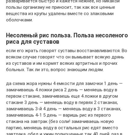
разваривается быстро и кажется нежнее, но никакой
пользы организму не приносит, так как все ценные
вещества из крупы удалены вместе со злаковыми
оболочками.
Несоленый рис польза. Польза несоленого
риса для суставов
если его жрать говорят суставы восстанавливаются. Во
всяком случае говорят что он вымывает всякую дрянь
из суставов и им кормят всяких артритных и прочих
больных. Так ли это, вопрос знающим людям.
да схема жора нужны 4 емкости для замочки 1 день —
замачиваешь 4 ложки риса 2 день — меняешь воду в
первом стакане, замачиваешь еще 4 ложки в другом
стакане 3 день — меняешь воду в первях 2 стаканах,
замачиваешь 3-й 4 день — меняешь воду в 3 стаканах,
замачиваешь 4-1 5 день — варишь рис из первого
стакана на завтрак (без соли! замачиваешь новую
партию, меняешь воду в остальных рис едят вместо
завтрака, обед и ужин полноценные так 40 дней, раз в