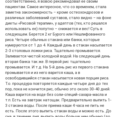
соответственно, я вовсю рекомендовал ее своим
пациентам. Самое интересное, что со временем, стала
заметна закономерность – кроме остеохондрозов и
различных заболеваний суставов, стало видно – на фоне
диеты «Рисовой терапии», у адептов (тех, кто решался
использовать ее) попутно – снижается и вес! Суть в
следующем. Берется 2 кг Бурого или Нешлифованного
риса. Четыре обычных стакана или банки, которые
нумеруются от 1 до 4. Каждый день в стакан насыпается
2-3 столовых ложки риса. Тщательно промывается.
Заливается чистой холодной водой. На следующий день
вторая банка так же. В первой рис тщательно
промывается. И т.д. На 5-й день рис из первого стакана
промывается и из него варится каша, а в
освободившийся стакан насыпается новая порция риса.
Т.о. процедура повторяется каждые четыре дня до тех
пор, пока не кончится рис, обычно это около 30-40 дней.
Каша варится на воде без соли-специй-сахара-масла и
т.п. Есть на завтрак натощак. Предварительно выпить 1-
3 стакана воды. После приема каши 4 часа не пить не
есть. После этого выпить стакан воды и можно есть. До
сна, в течение дня, выпить воды больше чем обычно (до