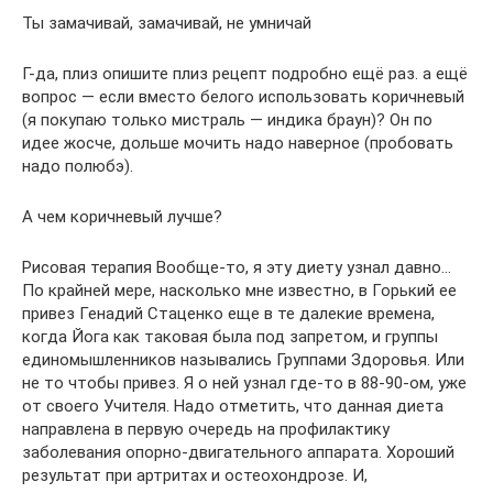
Ты замачивай, замачивай, не умничай
Г-да, плиз опишите плиз рецепт подробно ещё раз. а ещё
вопрос — если вместо белого использовать коричневый
(я покупаю только мистраль — индика браун)? Он по
идее жосче, дольше мочить надо наверное (пробовать
надо полюбэ).
А чем коричневый лучше?
Рисовая терапия Вообще-то, я эту диету узнал давно…
По крайней мере, насколько мне известно, в Горький ее
привез Генадий Стаценко еще в те далекие времена,
когда Йога как таковая была под запретом, и группы
единомышленников назывались Группами Здоровья. Или
не то чтобы привез. Я о ней узнал где-то в 88-90-ом, уже
от своего Учителя. Надо отметить, что данная диета
направлена в первую очередь на профилактику
заболевания опорно-двигательного аппарата. Хороший
результат при артритах и остеохондрозе. И,