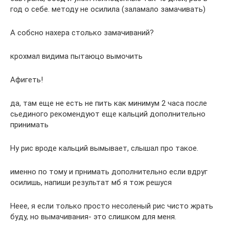
год о себе. методу не осилила (заламало замачивать)
А собсно нахера столько замачиваний?
крохмал видима пытаюцо вымочить
Афигеть!
да, там еще не есть не пить как минимум 2 часа после
сьединого рекомендуют еще кальций дополнительно
принимать
Ну рис вроде кальций вымывает, слышал про такое.
именно по тому и прнимать дополнительно если вдруг
осилишь, напиши результат мб я тож решуся
Неее, я если только просто несоленый рис чисто жрать
буду, но вымачивания- это слишком для меня.