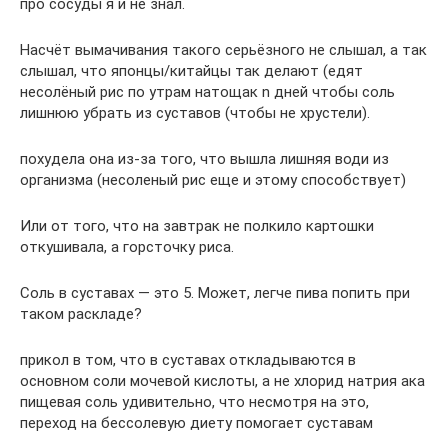
про сосуды я и не знал.
Насчёт вымачивания такого серьёзного не слышал, а так
слышал, что японцы/китайцы так делают (едят
несолёный рис по утрам натощак n дней чтобы соль
лишнюю убрать из суставов (чтобы не хрустели).
похудела она из-за того, что вышла лишняя води из
организма (несоленый рис еще и этому способствует)
Или от того, что на завтрак не полкило картошки
откушивала, а горсточку риса.
Соль в суставах — это 5. Может, легче пива попить при
таком раскладе?
прикол в том, что в суставах откладываются в
основном соли мочевой кислоты, а не хлорид натрия ака
пищевая соль удивительно, что несмотря на это,
переход на бессолевую диету помогает суставам