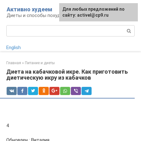
Перейти
Активно худеем
Для любых предложений по
к
Диеты и способы похудения
сайту: activel@cp9.ru
контенту
Поиск:
English
Главная
»
Питание и диеты
Диета на кабачковой икре. Как приготовить
диетическую икру из кабачков
4
Обновлен : Виталия