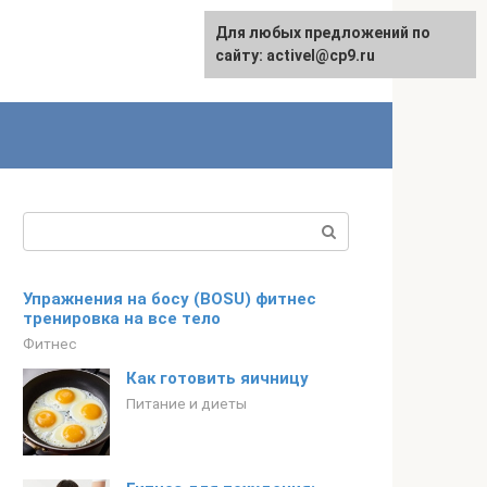
Для любых предложений по
English
сайту: activel@cp9.ru
Поиск:
Упражнения на босу (BOSU) фитнес
тренировка на все тело
Фитнес
Как готовить яичницу
Питание и диеты