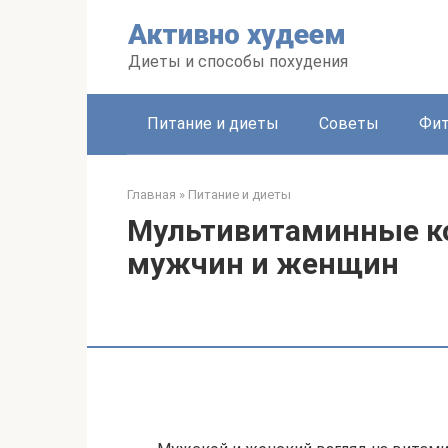
Перейти
Активно худеем
к
контенту
Диеты и способы похудения
Питание и диеты
Советы
Фит
Главная
»
Питание и диеты
Мультивитаминные к
мужчин и женщин