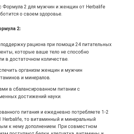
Формула 2 для мужчин и женщин от Herbalife
аботится о своем здоровье.
рмула 2:
поддержку рациона при помощи 24 питательных
енты, которые ваше тело не способно
ли в достаточном количестве.
спечить организм женщин и мужчин
таминов и минералов.
ами в сбалансированном питании с
менных достижений науки.
ванного питания и ежедневно потребляете 1-2
 Herbalife, то витаминный и минеральный
ным к нему дополнением. При совместном
изм поступают белки, клетчатка, витамины и