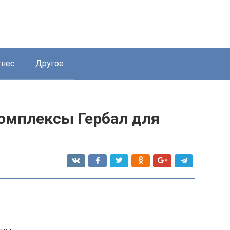
нес
Другое
омплексы Гербал для