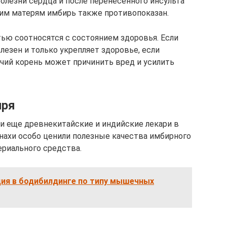
олезни сердца и после перенесенного инсульта
им матерям имбирь также противопоказан.
тью соотносятся с состоянием здоровья. Если
лезен и только укрепляет здоровье, если
чий корень может причинить вред и усилить
иря
и еще древнекитайские и индийские лекари в
онахи особо ценили полезные качества имбирного
ериального средства.
ия в бодибилдинге по типу мышечных