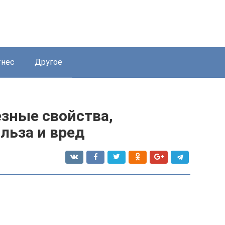
нес
Другое
езные свойства,
льза и вред