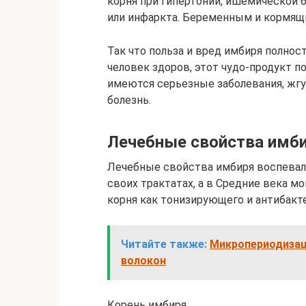
корня при гипертонии, ишемической б
или инфаркта. Беременным и кормящ
Так что польза и вред имбиря полнос
человек здоров, этот чудо-продукт по
имеются серьезные заболевания, жгу
болезнь.
Лечебные свойства имб
Лечебные свойства имбиря воспевал
своих трактатах, а в Средние века м
корня как тонизирующего и антибакт
Читайте также:
Микропериодизац
волокон
Корень имбиря