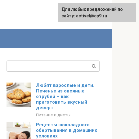
Для любых предложений по
English
сайту: activel@cp9.ru
Поиск:
Любят взрослые и дети.
Печенье из овсяных
отрубей – как
приготовить вкусный
десерт
Питание и диеты
Рецепты шоколадного
обертывания в домашних
условиях