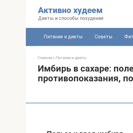
Перейти
Активно худеем
к
контенту
Диеты и способы похудения
Питание и диеты
Советы
Фит
Главная
»
Питание и диеты
Имбирь в сахаре: пол
противопоказания, по