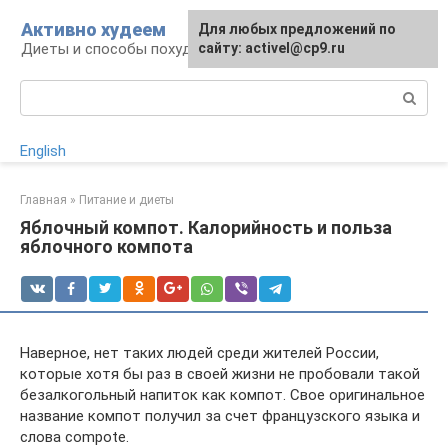
Перейти
Активно худеем
Для любых предложений по
к
Диеты и способы похудения
сайту: activel@cp9.ru
контенту
Поиск:
English
Главная
»
Питание и диеты
Яблочный компот. Калорийность и польза
яблочного компота
Наверное, нет таких людей среди жителей России,
которые хотя бы раз в своей жизни не пробовали такой
безалкогольный напиток как компот. Свое оригинальное
название компот получил за счет французского языка и
слова compote.