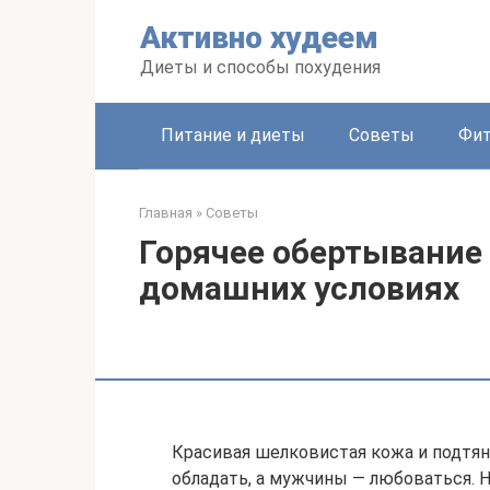
Перейти
Активно худеем
к
контенту
Диеты и способы похудения
Питание и диеты
Советы
Фит
Главная
»
Советы
Горячее обертывание 
домашних условиях
Красивая шелковистая кожа и подтян
обладать, а мужчины — любоваться. 