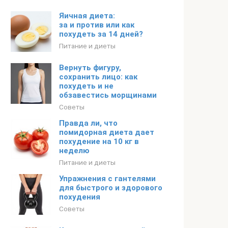
Яичная диета:
за и против или как
похудеть за 14 дней?
Питание и диеты
Вернуть фигуру,
сохранить лицо: как
похудеть и не
обзавестись морщинами
Советы
Правда ли, что
помидорная диета дает
похудение на 10 кг в
неделю
Питание и диеты
Упражнения c гантелями
для быстрого и здорового
похудения
Советы