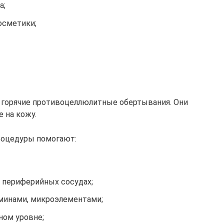
а;
осметики;
горячие противоцеллюлитные обертывания. Они
 на кожу.
роцедуры помогают:
 периферийных сосудах;
аминами, микроэлементами;
ном уровне;