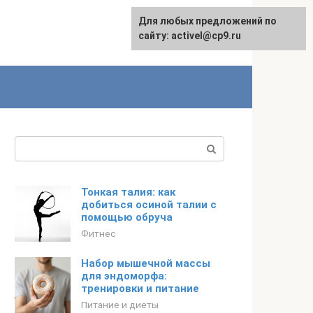
Для любых предложений по
English
сайту: activel@cp9.ru
Поиск:
Тонкая талия: как
добиться осиной талии с
помощью обруча
Фитнес
Набор мышечной массы
для эндоморфа:
тренировки и питание
Питание и диеты