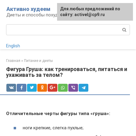
Перейти
Активно худеем
Для любых предложений по
к
Диеты и способы похудения
сайту: activel@cp9.ru
контенту
Поиск:
English
Главная
»
Питание и диеты
Фигура Груша: как тренироваться, питаться и
ухаживать за телом?
Отличительные черты фигуры типа «груша»:
ноги крепкие, слегка пухлые;