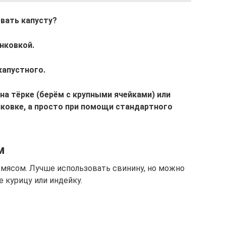
овать капусту?
инковкой.
капустного.
на тёрке (берём с крупными ячейками) или
нковке, а просто при помощи стандартного
м
 мясом. Лучше использовать свинину, но можно
е курицу или индейку.