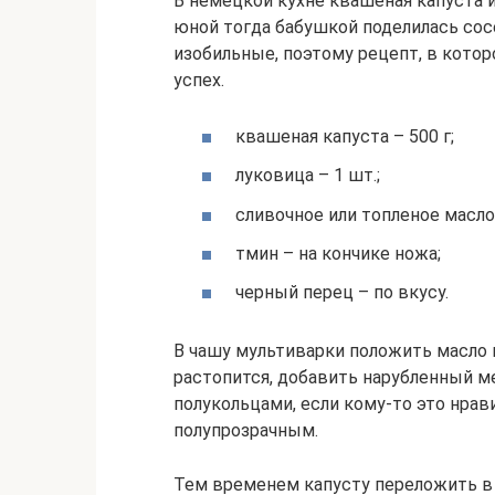
В немецкой кухне квашеная капуста 
юной тогда бабушкой поделилась сос
изобильные, поэтому рецепт, в кото
успех.
квашеная капуста – 500 г;
луковица – 1 шт.;
сливочное или топленое масло 
тмин – на кончике ножа;
черный перец – по вкусу.
В чашу мультиварки положить масло 
растопится, добавить нарубленный м
полукольцами, если кому-то это нрави
полупрозрачным.
Тем временем капусту переложить в 