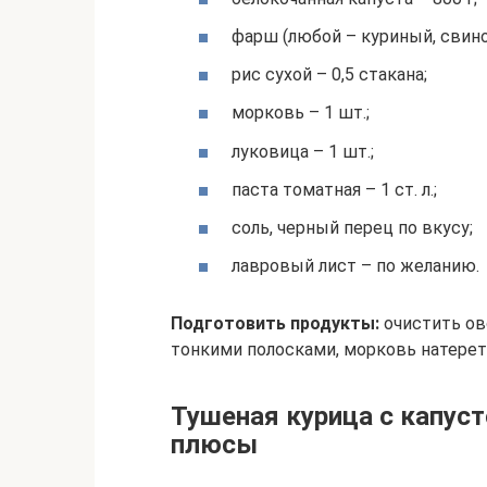
фарш (любой – куриный, свиной,
рис сухой – 0,5 стакана;
морковь – 1 шт.;
луковица – 1 шт.;
паста томатная – 1 ст. л.;
соль, черный перец по вкусу;
лавровый лист – по желанию.
Подготовить продукты:
очистить ов
тонкими полосками, морковь натереть
Тушеная курица с капуст
плюсы