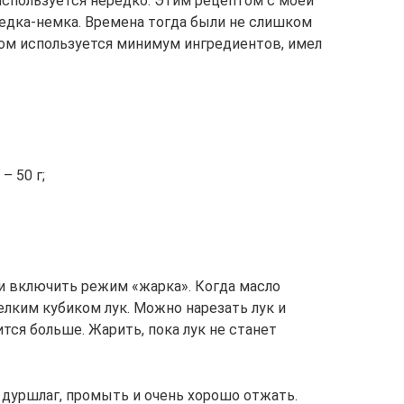
используется нередко. Этим рецептом с моей
едка-немка. Времена тогда были не слишком
ром используется минимум ингредиентов, имел
– 50 г;
и включить режим «жарка». Когда масло
елким кубиком лук. Можно нарезать лук и
тся больше. Жарить, пока лук не станет
дуршлаг, промыть и очень хорошо отжать.