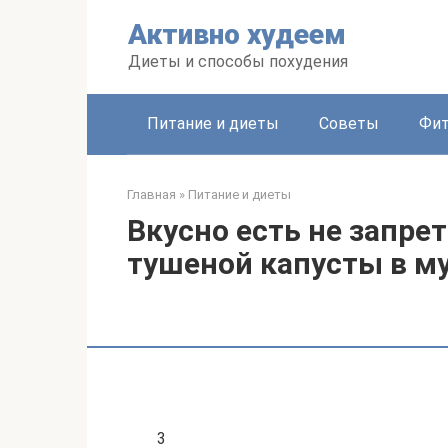
Перейти
Активно худеем
к
контенту
Диеты и способы похудения
Питание и диеты
Советы
Фит
Главная
»
Питание и диеты
Вкусно есть не запре
тушеной капусты в м
3