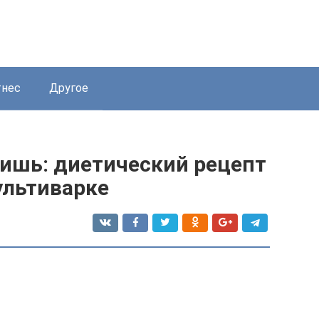
нес
Другое
тишь: диетический рецепт
ультиварке