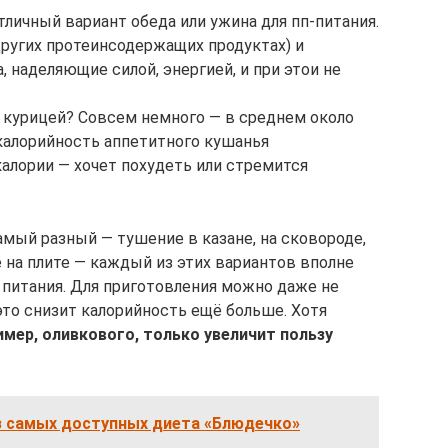
личный вариант обеда или ужина для пп-питания.
других протеинсодержащих продуктах) и
 наделяющие силой, энергией, и при этои не
с курицей? Совсем немного — в среднем около
 калорийность аппетитного кушанья
 калории — хочет похудеть или стремится
мый разный — тушение в казане, на сковороде,
е на плите — каждый из этих вариантов вполне
питания. Для приготовления можно даже не
это снизит калорийность ещё больше. Хотя
мер, оливкового, только увеличит пользу
из самых доступных диета «Блюдечко»