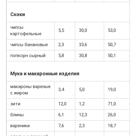
Снэки
чипсы
5,5
30,0
53,0
картофельные
чипсы банановые
2,3
33,6
50,7
попкорн сырный
5,8
30,8
50,1
Мука и макаронные изделия
макароны вареные
3,4
5,0
19,0
с жиром
зити
12,0
1,2
71,0
блины
6,1
12,3
26,0
вареники
7,6
2,3
18,7