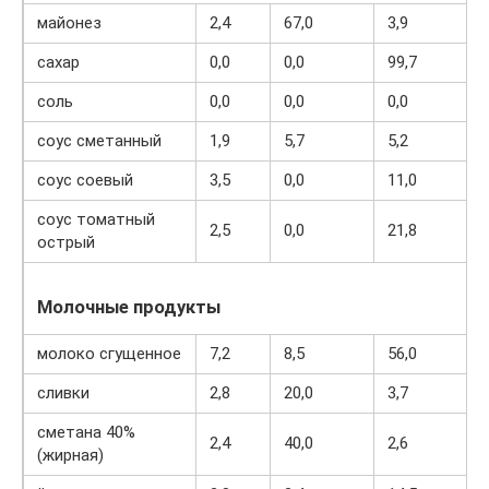
майонез
2,4
67,0
3,9
сахар
0,0
0,0
99,7
соль
0,0
0,0
0,0
соус сметанный
1,9
5,7
5,2
соус соевый
3,5
0,0
11,0
соус томатный
2,5
0,0
21,8
острый
Молочные продукты
молоко сгущенное
7,2
8,5
56,0
сливки
2,8
20,0
3,7
сметана 40%
2,4
40,0
2,6
(жирная)