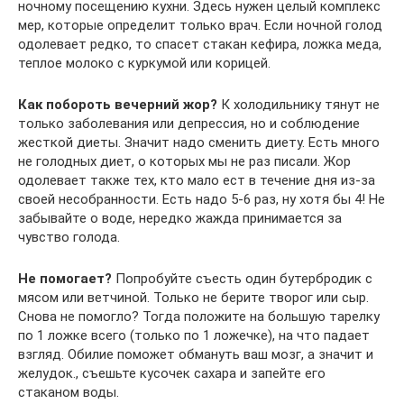
ночному посещению кухни. Здесь нужен целый комплекс
мер, которые определит только врач. Если ночной голод
одолевает редко, то спасет стакан кефира, ложка меда,
теплое молоко с куркумой или корицей.
Как побороть вечерний жор?
К холодильнику тянут не
только заболевания или депрессия, но и соблюдение
жесткой диеты. Значит надо сменить диету. Есть много
не голодных диет, о которых мы не раз писали. Жор
одолевает также тех, кто мало ест в течение дня из-за
своей несобранности. Есть надо 5-6 раз, ну хотя бы 4! Не
забывайте о воде, нередко жажда принимается за
чувство голода.
Не помогает?
Попробуйте съесть один бутербродик с
мясом или ветчиной. Только не берите творог или сыр.
Снова не помогло? Тогда положите на большую тарелку
по 1 ложке всего (только по 1 ложечке), на что падает
взгляд. Обилие поможет обмануть ваш мозг, а значит и
желудок., съешьте кусочек сахара и запейте его
стаканом воды.