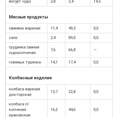
йогурт чудо
2,8
2,4
14,5
Мясные продукты
свинина жареная
11,4
49,3
0,0
сало
2,4
89,0
0,0
грудинка свиная
7,6
66,8
—
сырокопченая
говяжья тушенка
14,1
17,4
0,0
Колбасные изделия
колбаса вареная
13,7
22,8
0,0
докторская
колбаса п/
копченая
16,2
44,6
0,0
краковская