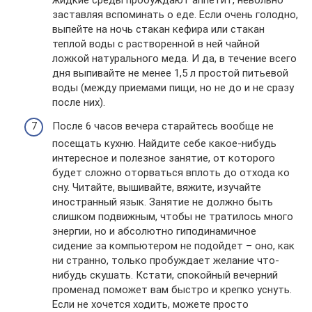
жидкие среды пробуждают аппетит, невольно
заставляя вспоминать о еде. Если очень голодно,
выпейте на ночь стакан кефира или стакан
теплой воды с растворенной в ней чайной
ложкой натурального меда. И да, в течение всего
дня выпивайте не менее 1,5 л простой питьевой
воды (между приемами пищи, но не до и не сразу
после них).
После 6 часов вечера старайтесь вообще не
посещать кухню. Найдите себе какое-нибудь
интересное и полезное занятие, от которого
будет сложно оторваться вплоть до отхода ко
сну. Читайте, вышивайте, вяжите, изучайте
иностранный язык. Занятие не должно быть
слишком подвижным, чтобы не тратилось много
энергии, но и абсолютно гиподинамичное
сидение за компьютером не подойдет – оно, как
ни странно, только пробуждает желание что-
нибудь скушать. Кстати, спокойный вечерний
променад поможет вам быстро и крепко уснуть.
Если не хочется ходить, можете просто