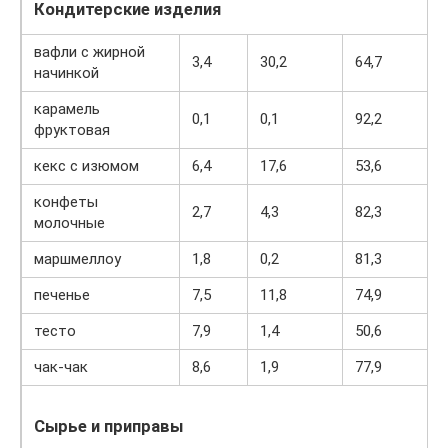
Кондитерские изделия
вафли с жирной
3,4
30,2
64,7
начинкой
карамель
0,1
0,1
92,2
фруктовая
кекс с изюмом
6,4
17,6
53,6
конфеты
2,7
4,3
82,3
молочные
маршмеллоу
1,8
0,2
81,3
печенье
7,5
11,8
74,9
тесто
7,9
1,4
50,6
чак-чак
8,6
1,9
77,9
Сырье и приправы