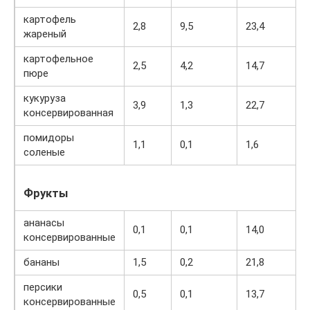
картофель
2,8
9,5
23,4
жареный
картофельное
2,5
4,2
14,7
пюре
кукуруза
3,9
1,3
22,7
консервированная
помидоры
1,1
0,1
1,6
соленые
Фрукты
ананасы
0,1
0,1
14,0
консервированные
бананы
1,5
0,2
21,8
персики
0,5
0,1
13,7
консервированные