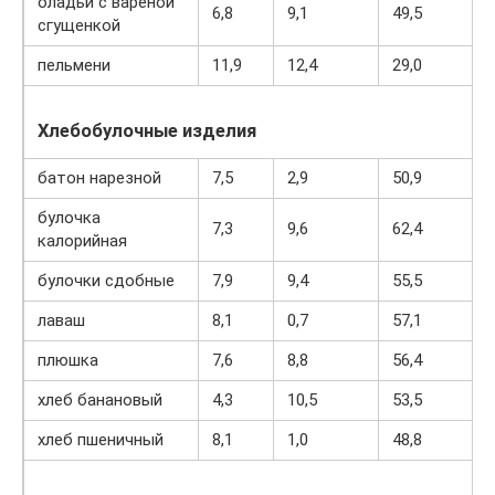
оладьи с вареной
6,8
9,1
49,5
сгущенкой
пельмени
11,9
12,4
29,0
Хлебобулочные изделия
батон нарезной
7,5
2,9
50,9
булочка
7,3
9,6
62,4
калорийная
булочки сдобные
7,9
9,4
55,5
лаваш
8,1
0,7
57,1
плюшка
7,6
8,8
56,4
хлеб банановый
4,3
10,5
53,5
хлеб пшеничный
8,1
1,0
48,8