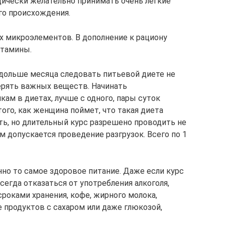
дически желательно принимать очень легкие
го происхождения.
х микроэлементов. В дополнение к рациону
итамины.
дольше месяца следовать питьевой диете не
терять важных веществ. Начинать
ам в диетах, лучше с одного, пары суток
ого, как женщина поймет, что такая диета
ть, но длительный курс разрешено проводить не
ом допускается проведение разгрузок. Всего по 1
нно то самое здоровое питание. Даже если курс
егда отказаться от употребления алкоголя,
роками хранения, кофе, жирного молока,
е продуктов с сахаром или даже глюкозой,