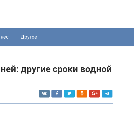
нес
Другое
дней: другие сроки водной