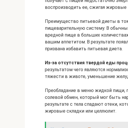
получает с пищей недостаточно энер
воспроизводить ее, сжигая жировые 
Преимущество питьевой диеты в том,
пищеварительную систему. В обычных
вредной пище в больших количествах
вашим аппетитом. В результате появ
призвана избавить питьевая диета.
Из-за отсутствия твердой еды про
результатом чего являются нормали
тяжести в животе, уменьшение желуд
Преобладание в меню жидкой пищи, п
солевой обмен, который мог быть на
результате с тела спадают отеки, ко
жировые складки или целлюлит.