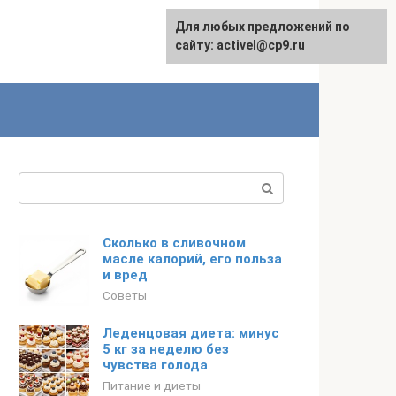
Для любых предложений по
English
сайту: activel@cp9.ru
Поиск:
Сколько в сливочном
масле калорий, его польза
и вред
Советы
Леденцовая диета: минус
5 кг за неделю без
чувства голода
Питание и диеты