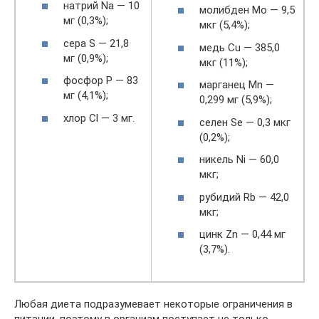
натрий Na — 10
молибден Mo — 9,5
мг (0,3%);
мкг (5,4%);
сера S — 21,8
медь Cu — 385,0
мг (0,9%);
мкг (11%);
фосфор P — 83
марганец Mn —
мг (4,1%);
0,299 мг (5,9%);
хлор Cl — 3 мг.
селен Se — 0,3 мкг
(0,2%);
никель Ni — 60,0
мкг;
рубидий Rb — 42,0
мкг;
цинк Zn — 0,44 мг
(3,7%).
Любая диета подразумевает некоторые ограничения в