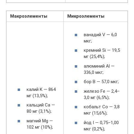
Макроэлементы
Микроэлементы
ванадий V — 6,0
мкг;
кремний Si — 19,5
мг (25,4%);
алюминий Al —
336,0 мкг;
бор В — 57,0 мкг;
калий K — 864
железо Fe — 2,4–
мг (13,5%);
3,0 мг (6,5%);
кальций Ca —
кобальт Co — 3,8
80 мг (3,1%);
мкг (15,6%);
магний Mg —
йод I — 0,75–1,00
102 мг (10%);
мкг (0,2%);