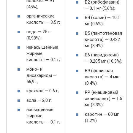
волокна — 9 г
B2 (рибофлавин)
(45%);
— 0,1 мг (5,6%);
органические
B4 (холин) — 10,1
кислоты — 3,5 г;
мг (0,6%);
вода — 25 г
B5 (пантотеновая
(0,98%);
кислота) — 0,422
мг (8,4%);
ненасыщенные
жирные
B6 (пиридоксин)
кислоты — 0,1 г;
— 0,205 мг (10,3%);
моно- и
B9 (фолиевая
дисахариды —
кислота) — 4 мкг
56,9 г;
(0,4%);
крахмал — 0,6 г;
PP (ниациновый
эквивалент) — 1,5
зола — 2,0 г;
мг (3,3%);
насыщенные
каротин — 60 мг
жирные
(1,2%).
кислоты — 0,1 г.