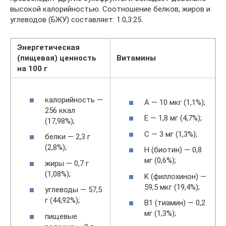
высокой калорийностью. Соотношение белков, жиров и
углеводов (БЖУ) составляет: 1:0,3:25.
Энергетическая
(пищевая) ценность
Витамины
на 100 г
калорийность —
A — 10 мкг (1,1%);
256 ккал
E — 1,8 мг (4,7%);
(17,98%);
C — 3 мг (1,3%);
белки — 2,3 г
(2,8%);
H (биотин) — 0,8
мг (0,6%);
жиры — 0,7 г
(1,08%);
K (филлохинон) —
59,5 мкг (19,4%);
углеводы — 57,5
г (44,92%);
B1 (тиамин) — 0,2
мг (1,3%);
пищевые