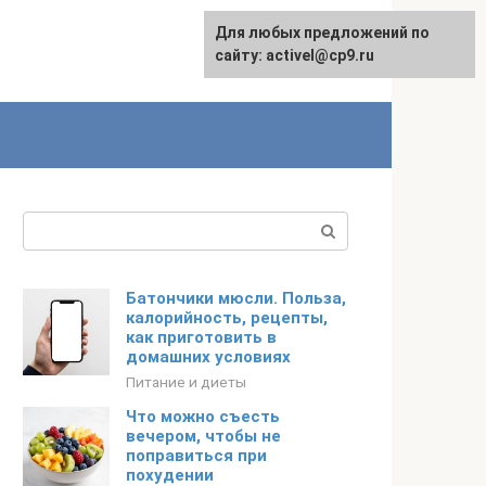
Для любых предложений по
English
сайту: activel@cp9.ru
Поиск:
Батончики мюсли. Польза,
калорийность, рецепты,
как приготовить в
домашних условиях
Питание и диеты
Что можно съесть
вечером, чтобы не
поправиться при
похудении