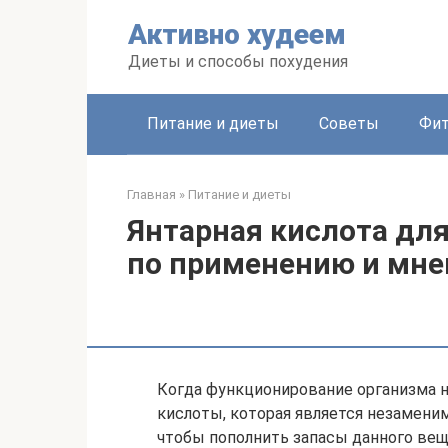
Перейти
Активно худеем
к
контенту
Диеты и способы похудения
Питание и диеты
Советы
Фит
Главная
»
Питание и диеты
Янтарная кислота для
по применению и мне
Когда функционирование организма н
кислоты, которая является незамен
чтобы пополнить запасы данного ве