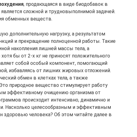
похудения
, продающаяся в виде биодобавок в
й является сложной и трудновыполнимой задачей.
ия обменных веществ.
ую дополнительную нагрузку, а результатом
ункций и прекращение полноценной работы. Такие
иной накопления лишней массы тела, а
хотя бы от 2-х кг не приносят положительного
тавляет собой особый компонент, помогающий
ой, избавляясь от лишних жировых отложений.
ческий обмен в клетках тела, а также
 Это природное вещество стимулирует работу
амым эффективному очищению организма от
ограммов происходит интенсивно, динамично и
нии. Насколько целесообразным и эффективным
 он здоровью человека? Об этом читайте далее в